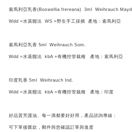
索馬利亞乳香(Boswellia frereana) 3ml Weihrauch Mayd
Wdd =水蒸餾法 WS =野生手工採摘 產地：索馬利亞
索馬利亞乳香 5ml Weihrauch Som.
Wdd =水蒸餾法 kbA =有機控管栽種 產地：索馬利亞
印度乳香 5ml Weihrauch Ind.
Wdd =水蒸餾法 kbA =有機控管栽種 產地：印度
好品質芳護油、每一滴都要好好用，產品諮詢專線：
可下單後匯款，郵件與您確認訂單與進度