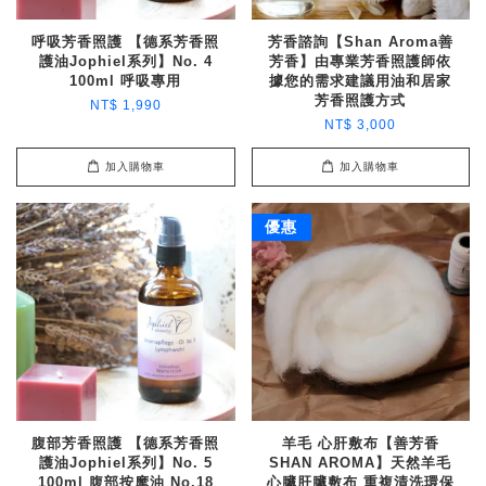
呼吸芳香照護 【德系芳香照
芳香諮詢【Shan Aroma善
護油Jophiel系列】No. 4
芳香】由專業芳香照護師依
100ml 呼吸專用
據您的需求建議用油和居家
芳香照護方式
NT$ 1,990
NT$ 3,000
加入購物車
加入購物車
優惠
腹部芳香照護 【德系芳香照
羊毛 心肝敷布【善芳香
護油Jophiel系列】No. 5
SHAN AROMA】天然羊毛
100ml 腹部按摩油 No.18
心臟肝臟敷布 重複清洗環保