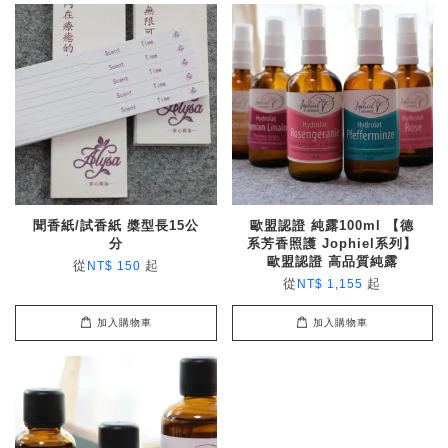
聞香紙/試香紙 槳型長15公
歐盟認證 純露100ml 【德
分
系芳香照護 Jophiel系列】
歐盟認證 高品質純露
從
起
NT$ 150
從
起
NT$ 1,155
加入購物車
加入購物車