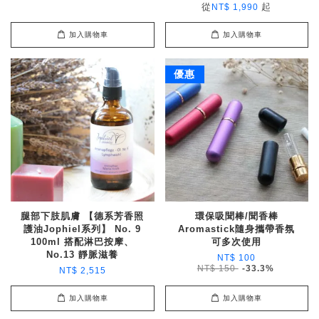
從
起
NT$ 1,990
加入購物車
加入購物車
優惠
腿部下肢肌膚 【德系芳香照
環保吸聞棒/聞香棒
護油Jophiel系列】 No. 9
Aromastick隨身攜帶香氛
100ml 搭配淋巴按摩、
可多次使用
No.13 靜脈滋養
NT$ 100
NT$ 150
-33.3%
NT$ 2,515
加入購物車
加入購物車