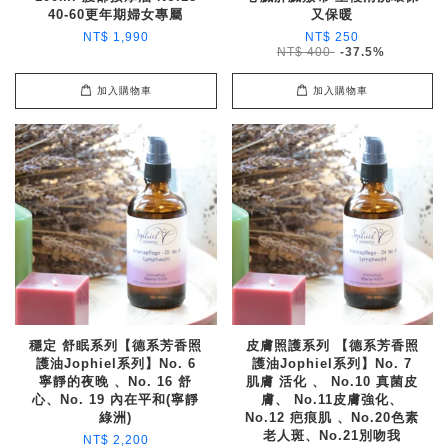
40-60更年期婦女專屬
又保暖
NT$ 1,990
NT$ 250
NT$ 400
-37.5%
加入購物車
加入購物車
穩定 舒眠系列【德系芳香照
皮膚照護系列 【德系芳香照
護油Jophiel系列】No. 6
護油Jophiel系列】No. 7
寧靜的夜晚 、No. 16 舒
肌膚 活化 、 No.10 真菌皮
心、No. 19 內在平和(寧靜
膚、 No.11皮膚強化、
綠洲)
No.12 疤痕肌 、No.20色素
老人斑、No.21別吻我
NT$ 2,200