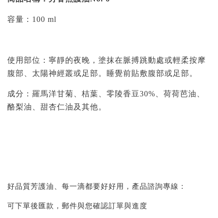
容量：100 ml
使用部位：寧靜的夜晚，塗抹在脈搏跳動處或輕柔按摩
腹部、太陽神經叢或足部。睡覺前貼敷腹部或足部。
成分：羅馬洋甘菊、桔葉、零陵香豆30%、荷荷芭油、
酪梨油、甜杏仁油及其他。
好品質芳護油、每一滴都要好好用，產品諮詢專線：
可下單後匯款，郵件與您確認訂單與進度