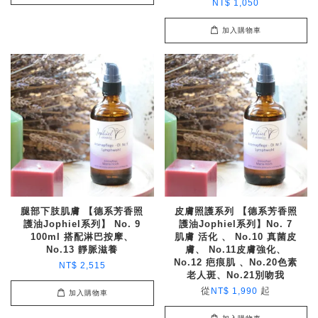
NT$ 1,050
加入購物車
腿部下肢肌膚 【德系芳香照
皮膚照護系列 【德系芳香照
護油Jophiel系列】 No. 9
護油Jophiel系列】No. 7
100ml 搭配淋巴按摩、
肌膚 活化 、 No.10 真菌皮
No.13 靜脈滋養
膚、 No.11皮膚強化、
No.12 疤痕肌 、No.20色素
NT$ 2,515
老人斑、No.21別吻我
從
起
NT$ 1,990
加入購物車